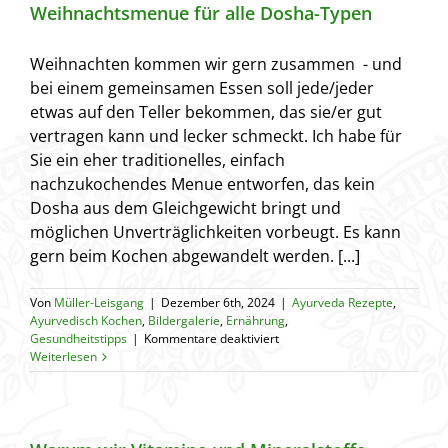
vorbeugen
Weihnachtsmenue für alle Dosha-Typen
Weihnachten kommen wir gern zusammen - und
bei einem gemeinsamen Essen soll jede/jeder
etwas auf den Teller bekommen, das sie/er gut
vertragen kann und lecker schmeckt. Ich habe für
Sie ein eher traditionelles, einfach
nachzukochendes Menue entworfen, das kein
Dosha aus dem Gleichgewicht bringt und
möglichen Unverträglichkeiten vorbeugt. Es kann
gern beim Kochen abgewandelt werden. [...]
Von
Müller-Leisgang
|
Dezember 6th, 2024
|
Ayurveda Rezepte
,
Ayurvedisch Kochen
,
Bildergalerie
,
Ernährung
,
für
Gesundheitstipps
|
Kommentare deaktiviert
Weihnachtsmenue
Weiterlesen
für
alle
Dosha-
Typen