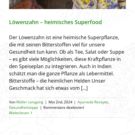
Löwenzahn – heimisches Superfood
Der Löwenzahn ist eine heimische Superpflanze,
die mit seinen Bitterstoffen viel für unsere
Gesundheit tun kann. Ob als Tee, Salat oder Suppe
– es gibt viele Möglichkeiten, diese Kraftpflanze in
den Speiseplan zu integrieren. Auch in Indien
schätzt man die ganze Pflanze als Lebermittel.
Bitterstoffe – die heimlichen Helden Unser
Geschmack hat sich etwas vom [...]
Von
Müller-Leisgang
|
Mai 2nd, 2024
|
Ayurveda Rezepte
,
für
Gesundheitstipps
|
Kommentare deaktiviert
Löwenzahn
Weiterlesen
–
heimisches
Superfood