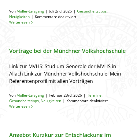
Von
Müller-Leisgang
|
Juli 2nd, 2026
|
Gesundheitstipps
,
für
Neuigkeiten
|
Kommentare deaktiviert
Ashwagandha
Weiterlesen
–
warum
die
Qualität
wichtig
Vorträge bei der Münchner Volkshochschule
ist
Link zur MVHS: Studium Generale der MVHS in
Allach Link zur Münchner Volkshochschule: Mein
Referentenprofil mit allen Vorträgen
Von
Müller-Leisgang
|
Februar 23rd, 2026
|
Termine
,
für
Gesundheitstipps
,
Neuigkeiten
|
Kommentare deaktiviert
Vorträge
Weiterlesen
bei
der
Münchner
Volkshochschule
Angebot Kurzkur zur Entschlackung im