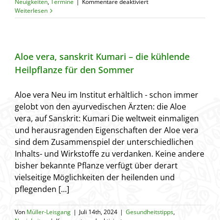
für
Neuigkeiten
,
Termine
|
Kommentare deaktiviert
Vortrag:
Weiterlesen
Die
vier
Top
Heilkräuter
im
Aloe vera, sanskrit Kumari – die kühlende
Ayurveda
Heilpflanze für den Sommer
Aloe vera Neu im Institut erhältlich - schon immer
gelobt von den ayurvedischen Ärzten: die Aloe
vera, auf Sanskrit: Kumari Die weltweit einmaligen
und herausragenden Eigenschaften der Aloe vera
sind dem Zusammenspiel der unterschiedlichen
Inhalts- und Wirkstoffe zu verdanken. Keine andere
bisher bekannte Pflanze verfügt über derart
vielseitige Möglichkeiten der heilenden und
pflegenden [...]
Von
Müller-Leisgang
|
Juli 14th, 2024
|
Gesundheitstipps
,