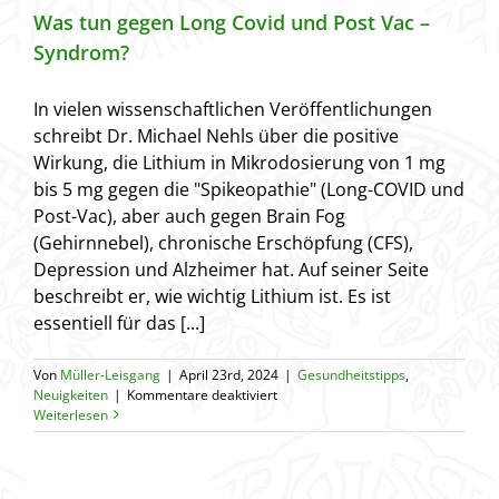
Was tun gegen Long Covid und Post Vac –
Syndrom?
In vielen wissenschaftlichen Veröffentlichungen
schreibt Dr. Michael Nehls über die positive
Wirkung, die Lithium in Mikrodosierung von 1 mg
bis 5 mg gegen die "Spikeopathie" (Long-COVID und
Post-Vac), aber auch gegen Brain Fog
(Gehirnnebel), chronische Erschöpfung (CFS),
Depression und Alzheimer hat. Auf seiner Seite
beschreibt er, wie wichtig Lithium ist. Es ist
essentiell für das [...]
Von
Müller-Leisgang
|
April 23rd, 2024
|
Gesundheitstipps
,
für
Neuigkeiten
|
Kommentare deaktiviert
Was
Weiterlesen
tun
gegen
Long
Covid