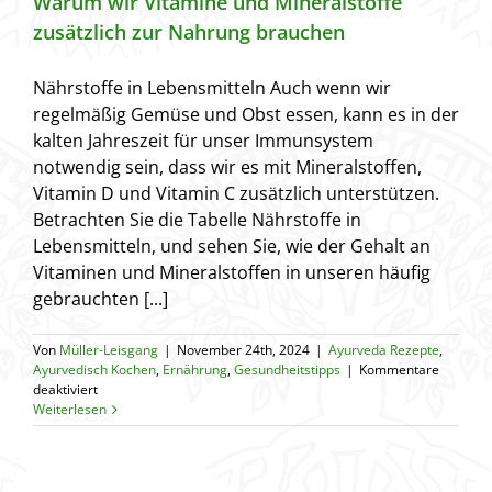
Warum wir Vitamine und Mineralstoffe
zusätzlich zur Nahrung brauchen
Nährstoffe in Lebensmitteln Auch wenn wir
regelmäßig Gemüse und Obst essen, kann es in der
kalten Jahreszeit für unser Immunsystem
notwendig sein, dass wir es mit Mineralstoffen,
Vitamin D und Vitamin C zusätzlich unterstützen.
Betrachten Sie die Tabelle Nährstoffe in
Lebensmitteln, und sehen Sie, wie der Gehalt an
Vitaminen und Mineralstoffen in unseren häufig
gebrauchten [...]
Von
Müller-Leisgang
|
November 24th, 2024
|
Ayurveda Rezepte
,
Ayurvedisch Kochen
,
Ernährung
,
Gesundheitstipps
|
Kommentare
für
deaktiviert
Warum
Weiterlesen
wir
Vitamine
und
Mineralstoffe