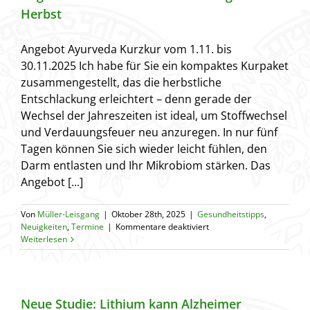
Herbst
Angebot Ayurveda Kurzkur vom 1.11. bis
30.11.2025 Ich habe für Sie ein kompaktes Kurpaket
zusammengestellt, das die herbstliche
Entschlackung erleichtert – denn gerade der
Wechsel der Jahreszeiten ist ideal, um Stoffwechsel
und Verdauungsfeuer neu anzuregen. In nur fünf
Tagen können Sie sich wieder leicht fühlen, den
Darm entlasten und Ihr Mikrobiom stärken. Das
Angebot [...]
Von
Müller-Leisgang
|
Oktober 28th, 2025
|
Gesundheitstipps
,
für
Neuigkeiten
,
Termine
|
Kommentare deaktiviert
Angebot
Weiterlesen
Kurzkur
zur
Entschlackung
im
Herbst
Neue Studie: Lithium kann Alzheimer