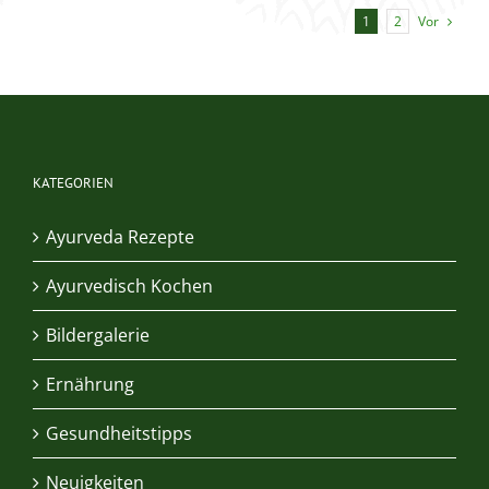
und
Vor
1
2
Post
Vac
–
Syndrom?
KATEGORIEN
Ayurveda Rezepte
Ayurvedisch Kochen
Bildergalerie
Ernährung
Gesundheitstipps
Neuigkeiten