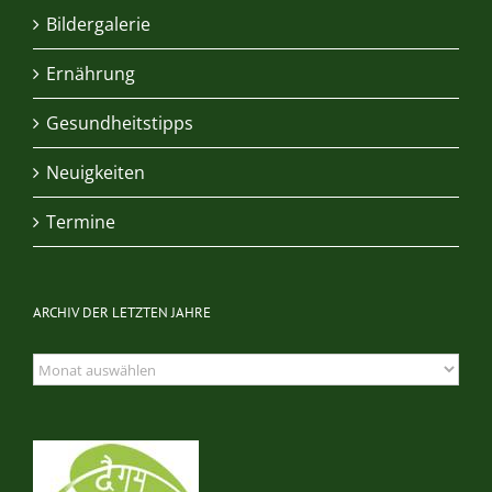
Bildergalerie
Ernährung
Gesundheitstipps
Neuigkeiten
Termine
ARCHIV DER LETZTEN JAHRE
Archiv
der
letzten
Jahre