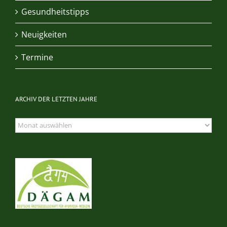
Gesundheitstipps
Neuigkeiten
Termine
ARCHIV DER LETZTEN JAHRE
Archiv
der
letzten
Jahre