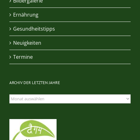
Bildergalerie
Ernährung
Gesundheitstipps
Neuigkeiten
Termine
ARCHIV DER LETZTEN JAHRE
Archiv
der
letzten
Jahre