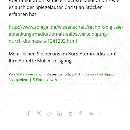
Atemmeditation ist die einfachste Meditation – wie
es auch der Spiegelautor Christian Stöcker
erfahren hat:
http://www.spiegel.de/wissenschaft/technik/digitale-
ablenkung-meditation-als-selbstverteidigung-
durch-die-nase-a-1241202.html
Mehr lernen Sie bei uns im Kurs Atemmeditation!
Ihre Annette Müller-Leisgang
Von
Müller-Leisgang
|
Dezember 5th, 2018
|
Gesundheitstipps
,
Neuigkeiten
|
0 Kommentare
Facebook
X
Reddit
LinkedIn
Tumblr
Pinterest
Vk
E-
Mail