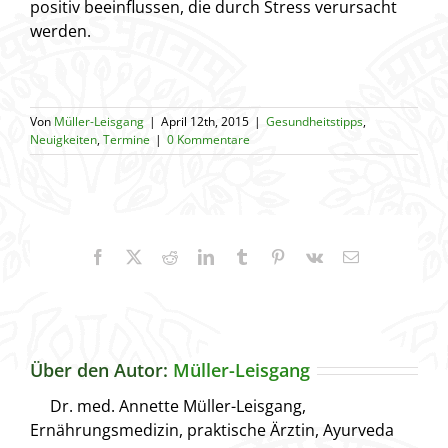
positiv beeinflussen, die durch Stress verursacht
werden.
Von
Müller-Leisgang
|
April 12th, 2015
|
Gesundheitstipps
,
Neuigkeiten
,
Termine
|
0 Kommentare
Facebook
X
Reddit
LinkedIn
Tumblr
Pinterest
Vk
E-
Mail
Über den Autor:
Müller-Leisgang
Dr. med. Annette Müller-Leisgang,
Ernährungsmedizin, praktische Ärztin, Ayurveda