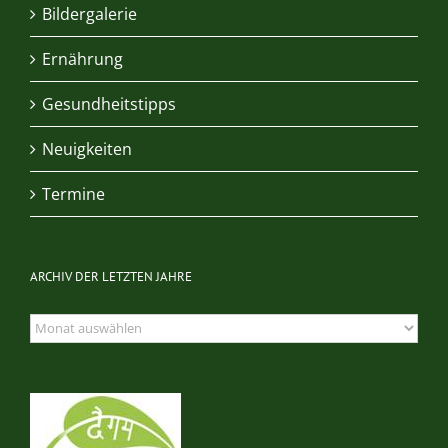
Bildergalerie
Ernährung
Gesundheitstipps
Neuigkeiten
Termine
ARCHIV DER LETZTEN JAHRE
Archiv
der
letzten
Jahre