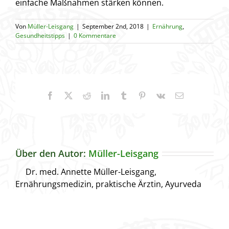
einfache Maßnahmen stärken können.
Von
Müller-Leisgang
|
September 2nd, 2018
|
Ernährung
,
Gesundheitstipps
|
0 Kommentare
Facebook
X
Reddit
LinkedIn
Tumblr
Pinterest
Vk
E-
Mail
Über den Autor:
Müller-Leisgang
Dr. med. Annette Müller-Leisgang,
Ernährungsmedizin, praktische Ärztin, Ayurveda