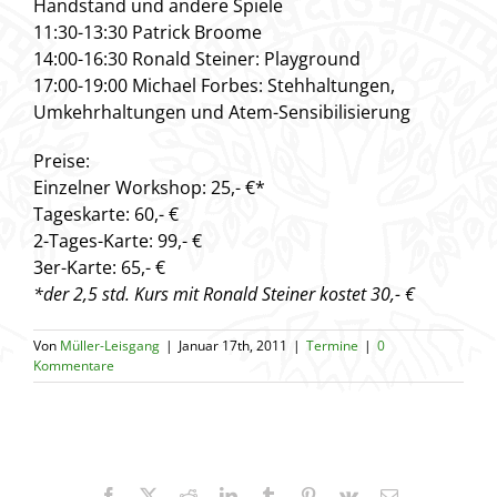
Handstand und andere Spiele
11:30-13:30 Patrick Broome
14:00-16:30 Ronald Steiner: Playground
17:00-19:00 Michael Forbes: Stehhaltungen,
Umkehrhaltungen und Atem-Sensibilisierung
Preise:
Einzelner Workshop: 25,- €*
Tageskarte: 60,- €
2-Tages-Karte: 99,- €
3er-Karte: 65,- €
*der 2,5 std. Kurs mit Ronald Steiner kostet 30,- €
Von
Müller-Leisgang
|
Januar 17th, 2011
|
Termine
|
0
Kommentare
Facebook
X
Reddit
LinkedIn
Tumblr
Pinterest
Vk
E-