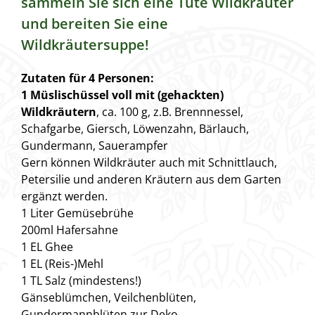
sammeln Sie sich eine Tüte Wildkräuter
und bereiten Sie eine
Wildkräutersuppe!
Zutaten für 4 Personen:
1 Müslischüssel voll mit (gehackten)
Wildkräutern
, ca. 100 g, z.B. Brennnessel,
Schafgarbe, Giersch, Löwenzahn, Bärlauch,
Gundermann, Sauerampfer
Gern können Wildkräuter auch mit Schnittlauch,
Petersilie und anderen Kräutern aus dem Garten
ergänzt werden.
1 Liter Gemüsebrühe
200ml Hafersahne
1 EL Ghee
1 EL (Reis-)Mehl
1 TL Salz (mindestens!)
Gänseblümchen, Veilchenblüten,
Gundermannblüten zur Deko