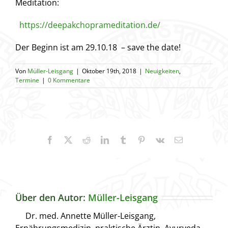
Meditation:
https://deepakchoprameditation.de/
Der Beginn ist am 29.10.18 – save the date!
Von
Müller-Leisgang
|
Oktober 19th, 2018
|
Neuigkeiten
,
Termine
|
0 Kommentare
Facebook
X
Reddit
LinkedIn
Tumblr
Pinterest
Vk
E-
Mail
Über den Autor:
Müller-Leisgang
Dr. med. Annette Müller-Leisgang,
Ernährungsmedizin, praktische Ärztin, Ayurveda