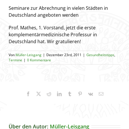
Seminare zur Abrechnung in vielen Städten in
Deutschland angeboten werden
Prof. Mathes, 1. Vorstand, jetzt die erste
komplementärmedizinische Professur in
Deutschland hat. Wir gratulieren!
Von
Müller-Leisgang
|
Dezember 23rd, 2011
|
Gesundheitstipps
,
Termine
|
0 Kommentare
Facebook
X
Reddit
LinkedIn
Tumblr
Pinterest
Vk
E-
Mail
Über den Autor:
Müller-Leisgang