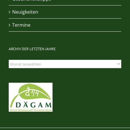
Neuigkeiten
Termine
ARCHIV DER LETZTEN JAHRE
Archiv
der
letzten
Jahre